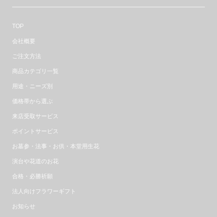
TOP
会社概要
ご注文方法
商品カテゴリ一覧
用途・ニーズ別
価格帯から選ぶ
来店受取サービス
ポイントサービス
お墓参・法事・お供・本堂用生花
演台や花道のお花
合格・必勝祈願
法人向けフラワーギフト
お知らせ