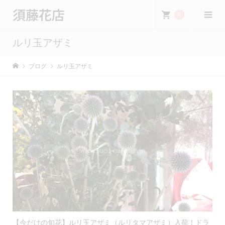
須藤花店
0
ルリ玉アザミ
ブログ
ルリ玉アザミ
【今だけの旬花】ルリ玉アザミ（ルリタマアザミ）入荷！ドラ