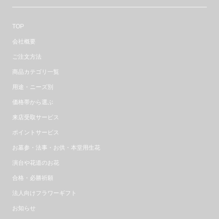
TOP
会社概要
ご注文方法
商品カテゴリ一覧
用途・ニーズ別
価格帯から選ぶ
来店受取サービス
ポイントサービス
お墓参・法事・お供・本堂用生花
演台や花道のお花
合格・必勝祈願
法人向けフラワーギフト
お知らせ