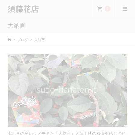
須藤花店
0
大納言
ブログ
大納言
実付きの良いウメモドキ「大納言」入荷｜秋の風情を感じさせ