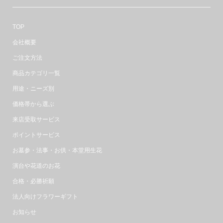
TOP
会社概要
ご注文方法
商品カテゴリ一覧
用途・ニーズ別
価格帯から選ぶ
来店受取サービス
ポイントサービス
お墓参・法事・お供・本堂用生花
演台や花道のお花
合格・必勝祈願
法人向けフラワーギフト
お知らせ