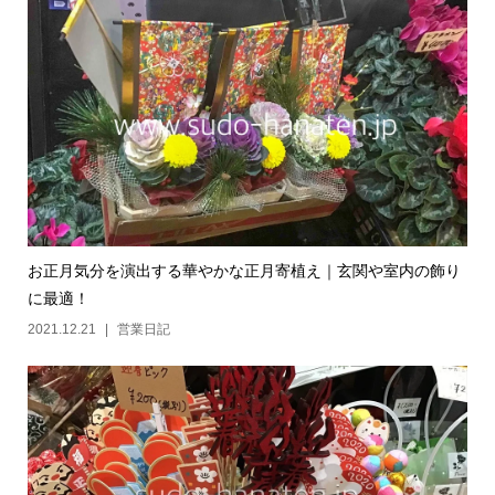
お正月気分を演出する華やかな正月寄植え｜玄関や室内の飾り
に最適！
2021.12.21
営業日記