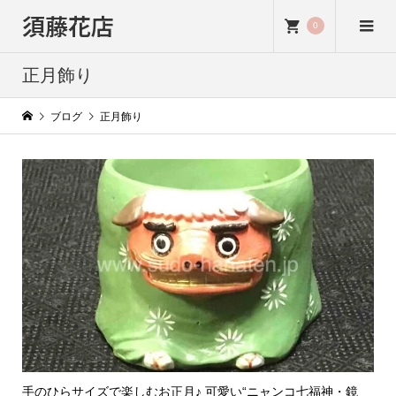
須藤花店
0
正月飾り
ブログ
正月飾り
手のひらサイズで楽しむお正月♪ 可愛い“ニャンコ七福神・鏡