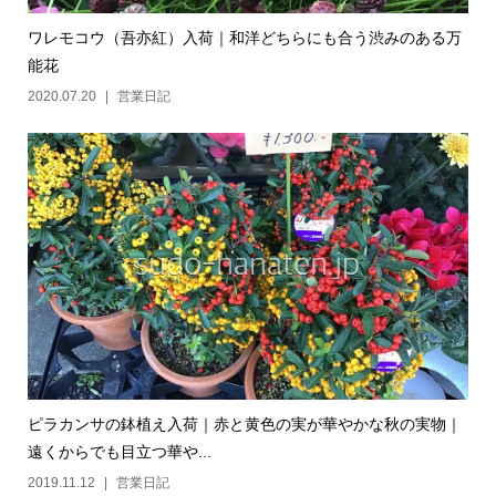
ワレモコウ（吾亦紅）入荷｜和洋どちらにも合う渋みのある万
能花
2020.07.20
営業日記
ピラカンサの鉢植え入荷｜赤と黄色の実が華やかな秋の実物｜
遠くからでも目立つ華や...
2019.11.12
営業日記