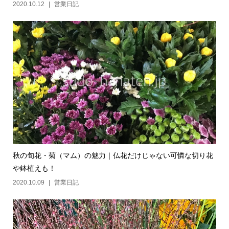
2020.10.12
営業日記
秋の旬花・菊（マム）の魅力｜仏花だけじゃない可憐な切り花
や鉢植えも！
2020.10.09
営業日記