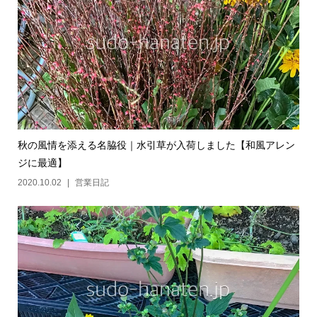
秋の風情を添える名脇役｜水引草が入荷しました【和風アレン
ジに最適】
2020.10.02
営業日記