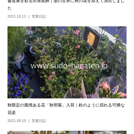
書道展を彩る出張装飾｜墨の世界に秋の花を添えて演出しまし
た
2021.10.12
営業日記
秋限定の風情ある花「秋明菊」入荷｜鈴のように揺れる可憐な
花姿
2021.09.10
営業日記