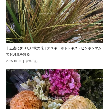
十五夜に飾りたい秋の花｜ススキ・ホトトギス・ピンポンマム
でお月見を彩る
2025.10.06
営業日記