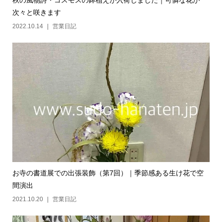
秋の風物詩・コスモスの鉢植えが入荷しました｜可憐な花が
次々と咲きます
2022.10.14
営業日記
お寺の書道展での出張装飾（第7回）｜季節感ある生け花で空
間演出
2021.10.20
営業日記