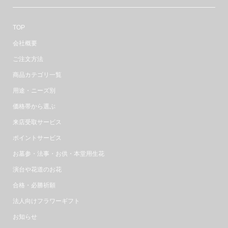
TOP
会社概要
ご注文方法
商品カテゴリ一覧
用途・ニーズ別
価格帯から選ぶ
来店受取サービス
ポイントサービス
お墓参・法事・お供・本堂用生花
演台や花道のお花
合格・必勝祈願
法人向けフラワーギフト
お知らせ