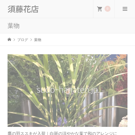
須藤花店
0
葉物
ブログ
葉物
鷹の羽ススキが入荷｜白斑の涼やかな葉で和のアレンジに