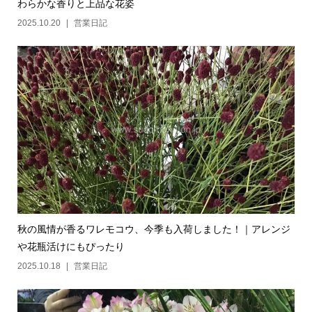
わらかな香りと上品な花姿
2025.10.20
営業日記
秋の風情が香るワレモコウ、今季も入荷しました！｜アレンジ
や花瓶活けにもぴったり
2025.10.18
営業日記