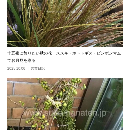
十五夜に飾りたい秋の花｜ススキ・ホトトギス・ピンポンマム
でお月見を彩る
2025.10.06
営業日記