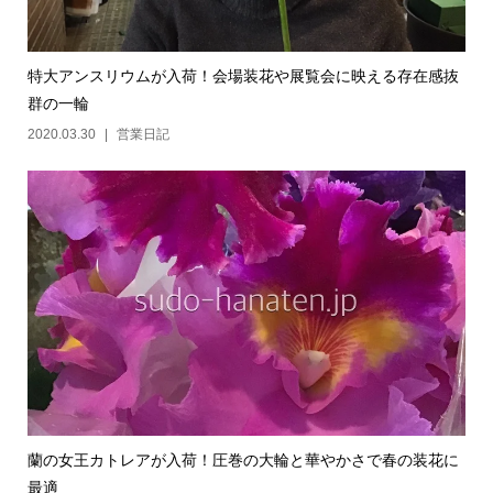
特大アンスリウムが入荷！会場装花や展覧会に映える存在感抜
群の一輪
2020.03.30
営業日記
蘭の女王カトレアが入荷！圧巻の大輪と華やかさで春の装花に
最適