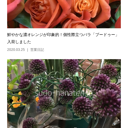
鮮やかな濃オレンジが印象的！個性際立つバラ「ブードゥー」
入荷しました
2020.03.25
営業日記