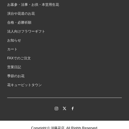
お墓参・法事・お供・本堂用生花
演台や花道のお花
合格・必勝祈願
法人向けフラワーギフト
お知らせ
カート
FAXでのご注文
営業日記
季節のお花
花キューピットタウン
Copyright ©
須藤花店. All Rights Reserved.