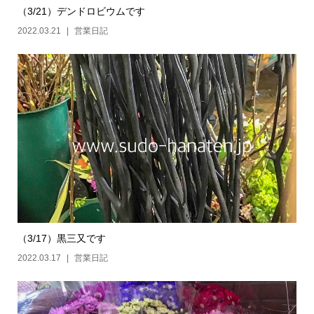
（3/21）デンドロビウムです
2022.03.21
営業日記
（3/17）黒三又です
2022.03.17
営業日記