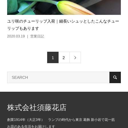
ユリ咲のチューリップ入荷｜細長いシュッとしたこんなチュー
リップもあります
2020.03.19
営業日記
1
2

株式会社須藤花店
創業1914年（大正3年） ランプの時代から東京 葛飾 新小岩で花一筋
お花のある生活をお届けします