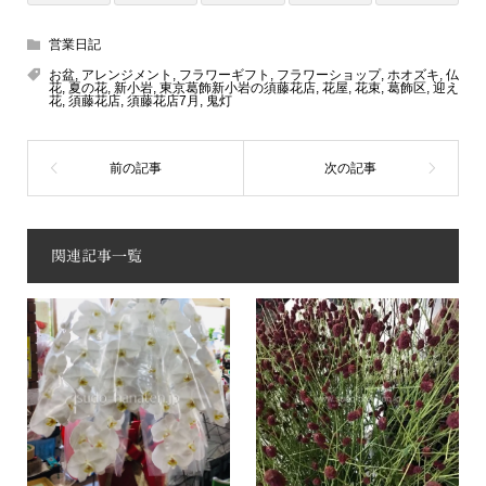
営業日記
お盆
,
アレンジメント
,
フラワーギフト
,
フラワーショップ
,
ホオズキ
,
仏
花
,
夏の花
,
新小岩
,
東京葛飾新小岩の須藤花店
,
花屋
,
花束
,
葛飾区
,
迎え
花
,
須藤花店
,
須藤花店7月
,
鬼灯
関連記事一覧