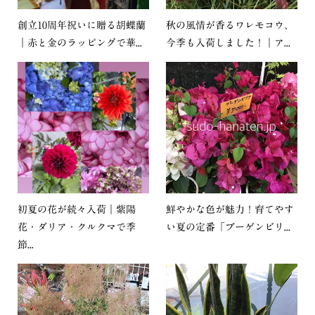
創立10周年祝いに贈る胡蝶蘭
秋の風情が香るワレモコウ、
｜赤と金のラッピングで華...
今季も入荷しました！｜ア...
初夏の花が続々入荷｜紫陽
鮮やかな色が魅力！育てやす
花・ダリア・クルクマで季
い夏の定番「ブーゲンビリ...
節...