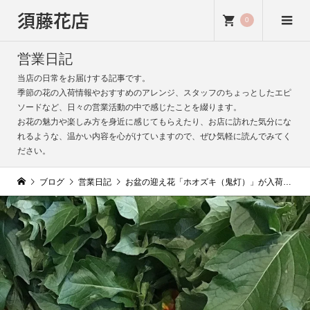
須藤花店
0
営業日記
当店の日常をお届けする記事です。
季節の花の入荷情報やおすすめのアレンジ、スタッフのちょっとしたエピ
ソードなど、日々の営業活動の中で感じたことを綴ります。
お花の魅力や楽しみ方を身近に感じてもらえたり、お店に訪れた気分にな
れるような、温かい内容を心がけていますので、ぜひ気軽に読んでみてく
ださい。
ブログ
営業日記
お盆の迎え花「ホオズキ（鬼灯）」が入荷｜鮮やかな朱色がご先祖様を導きます