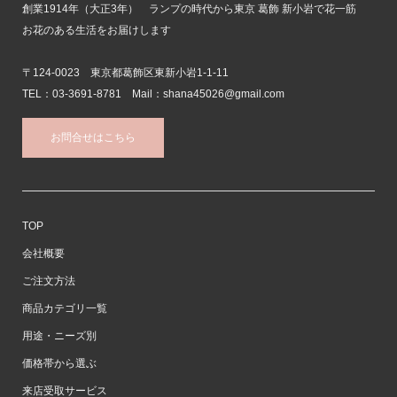
創業1914年（大正3年） ランプの時代から東京 葛飾 新小岩で花一筋
お花のある生活をお届けします
〒124-0023 東京都葛飾区東新小岩1-1-11
TEL：03-3691-8781 Mail：shana45026@gmail.com
お問合せはこちら
TOP
会社概要
ご注文方法
商品カテゴリ一覧
用途・ニーズ別
価格帯から選ぶ
来店受取サービス