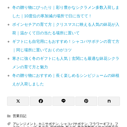
冬の贈り物にぴったり｜彩り豊かなシクラメン多数入荷しま
した｜10度位の寒加減の場所で日に当てて！
ポインセチアの育て方｜クリスマスに映える人気の鉢花が入
荷｜温かくて日の当たる場所に置いて
ギフトにも自宅用にもおすすめ！シャコバサボテンの育て方
｜同じ場所に置いておくのがコツ
寒さに強く冬のギフトにも人気｜玄関にも最適な鉢花シクラ
メンの育て方と魅力
冬の贈り物におすすめ｜長く楽しめるシンビジュームの鉢植
えが入荷しました
営業日記
アレンジメント
,
カニサボテン
,
シャコバサボテン
,
フラワーギフト
,
フ