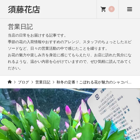
須藤花店
0
営業日記
当店の日常をお届けする記事です。
季節の花の入荷情報やおすすめのアレンジ、スタッフのちょっとしたエピ
ソードなど、日々の営業活動の中で感じたことを綴ります。
お花の魅力や楽しみ方を身近に感じてもらえたり、お店に訪れた気分にな
れるような、温かい内容を心がけていますので、ぜひ気軽に読んでみてく
ださい。
ブログ
営業日記
秋冬の定番！こぼれる花が魅力のシャコバサボテン（カニサボテン）｜須藤花店（新小岩）