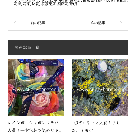
ラワーショップ
,
冬の花
,
室内植物
,
新小岩
,
東京葛飾新小岩の須藤花店
,
花屋
,
花束
,
鉢花
,
須藤花店
,
須藤花店9月
関連記事一覧
レインボーシャボンフラワー
（3/9）やっと入荷しまし
入荷！一本包装で気軽なギ...
た、ミモザ