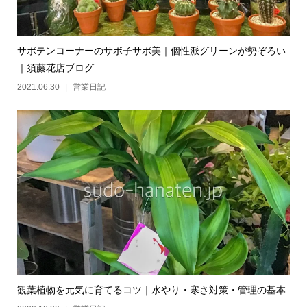
サボテンコーナーのサボ子サボ美｜個性派グリーンが勢ぞろい
｜須藤花店ブログ
2021.06.30
営業日記
観葉植物を元気に育てるコツ｜水やり・寒さ対策・管理の基本