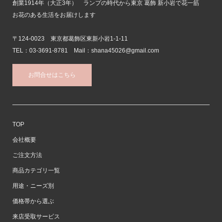
創業1914年（大正3年） ランプの時代から東京 葛飾 新小岩で花一筋
お花のある生活をお届けします
〒124-0023 東京都葛飾区東新小岩1-1-11
TEL：03-3691-8781 Mail：shana45026@gmail.com
お問合せはこちら
TOP
会社概要
ご注文方法
商品カテゴリ一覧
用途・ニーズ別
価格帯から選ぶ
来店受取サービス